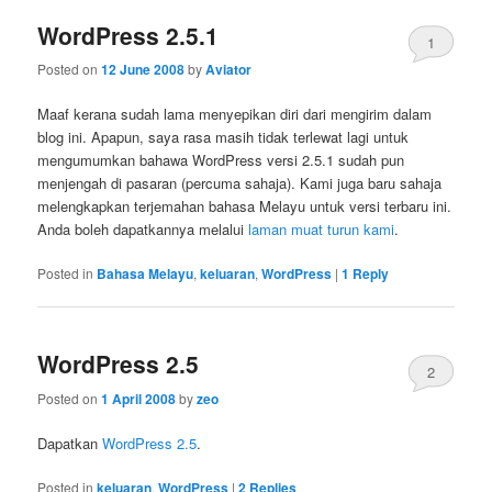
WordPress 2.5.1
1
Posted on
12 June 2008
by
Aviator
Maaf kerana sudah lama menyepikan diri dari mengirim dalam
blog ini. Apapun, saya rasa masih tidak terlewat lagi untuk
mengumumkan bahawa WordPress versi 2.5.1 sudah pun
menjengah di pasaran (percuma sahaja). Kami juga baru sahaja
melengkapkan terjemahan bahasa Melayu untuk versi terbaru ini.
Anda boleh dapatkannya melalui
laman muat turun kami
.
Posted in
Bahasa Melayu
,
keluaran
,
WordPress
|
1
Reply
WordPress 2.5
2
Posted on
1 April 2008
by
zeo
Dapatkan
WordPress 2.5
.
Posted in
keluaran
,
WordPress
|
2
Replies