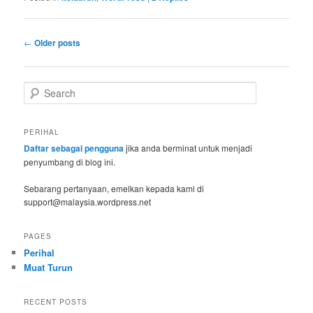
Post
←
Older posts
navigation
S
e
a
r
PERIHAL
c
Daftar sebagai pengguna
jika anda berminat untuk menjadi
h
penyumbang di blog ini.
Sebarang pertanyaan, emelkan kepada kami di
support@malaysia.wordpress.net
PAGES
Perihal
Muat Turun
RECENT POSTS