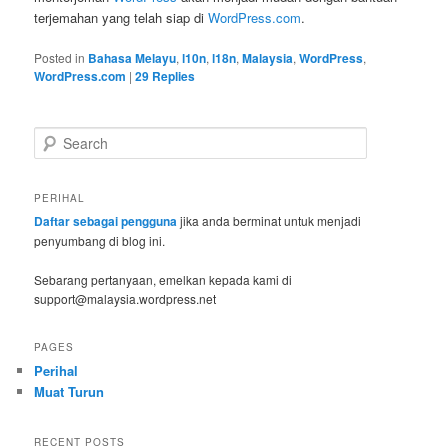
terjemahan yang telah siap di
WordPress.com
.
Posted in
Bahasa Melayu
,
l10n
,
l18n
,
Malaysia
,
WordPress
,
WordPress.com
|
29
Replies
S
e
a
r
PERIHAL
c
Daftar sebagai pengguna
jika anda berminat untuk menjadi
h
penyumbang di blog ini.
Sebarang pertanyaan, emelkan kepada kami di
support@malaysia.wordpress.net
PAGES
Perihal
Muat Turun
RECENT POSTS