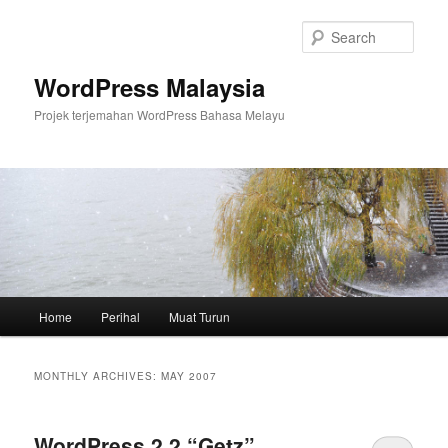
Skip
Skip
to
to
Sear
primary
secondary
content
content
WordPress Malaysia
Projek terjemahan WordPress Bahasa Melayu
Main
Home
Perihal
Muat Turun
menu
MONTHLY ARCHIVES:
MAY 2007
WordPress 2.2 “Getz”