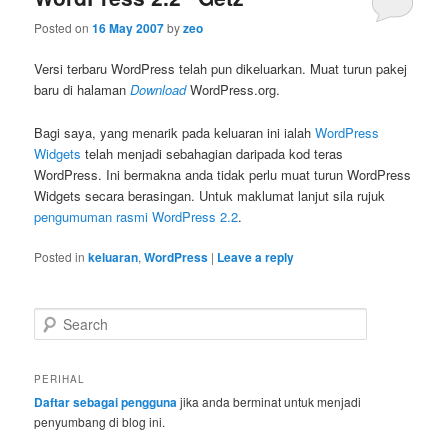
Posted on
16 May 2007
by
zeo
Versi terbaru WordPress telah pun dikeluarkan. Muat turun pakej
baru di halaman
Download
WordPress.org.
Bagi saya, yang menarik pada keluaran ini ialah
WordPress
Widgets
telah menjadi sebahagian daripada kod teras
WordPress. Ini bermakna anda tidak perlu muat turun WordPress
Widgets secara berasingan. Untuk maklumat lanjut sila rujuk
pengumuman rasmi WordPress 2.2
.
Posted in
keluaran
,
WordPress
|
Leave a reply
S
e
a
r
PERIHAL
c
Daftar sebagai pengguna
jika anda berminat untuk menjadi
h
penyumbang di blog ini.