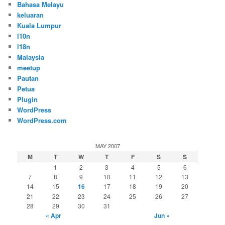
Bahasa Melayu
keluaran
Kuala Lumpur
l10n
l18n
Malaysia
meetup
Pautan
Petua
Plugin
WordPress
WordPress.com
MAY 2007
M
T
W
T
F
S
S
1
2
3
4
5
6
7
8
9
10
11
12
13
14
15
16
17
18
19
20
21
22
23
24
25
26
27
28
29
30
31
« Apr
Jun »