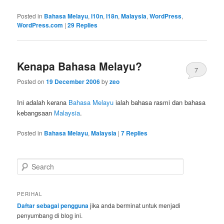
Posted in
Bahasa Melayu
,
l10n
,
l18n
,
Malaysia
,
WordPress
,
WordPress.com
|
29
Replies
Kenapa Bahasa Melayu?
7
Posted on
19 December 2006
by
zeo
Ini adalah kerana
Bahasa Melayu
ialah bahasa rasmi dan bahasa
kebangsaan
Malaysia
.
Posted in
Bahasa Melayu
,
Malaysia
|
7
Replies
S
e
a
r
PERIHAL
c
Daftar sebagai pengguna
jika anda berminat untuk menjadi
h
penyumbang di blog ini.