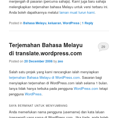
menjengah di pasaran (percuma sahaja). Kami juga baru sahaja
melengkapkan terjemahan bahasa Melayu untuk versi terbaru ini.
Anda boleh dapatkannya melalui
laman muat turun kami
.
Posted in
Bahasa Melayu
,
keluaran
,
WordPress
|
1
Reply
Terjemahan Bahasa Melayu
29
di translate.wordpress.com
Posted on
20 December 2006
by
zeo
Salah satu projek yang kami rancangkan ialah menyiapkan
terjemahan Bahasa Melayu di WordPress.com
. Sasaran bagi
menyiapkan terjemahan di WordPress.com ialah selama 1 bulan.
Ianya tidak hanya terbuka pada pengguna
WordPress.com
tetapi
pengguna
WordPress
.
SAYA BERMINAT UNTUK MENYUMBANG
Anda memerlukan nama pengguna (username) dan kata laluan
(password) yang sama di WordPress.com. Jika tiada, anda boleh