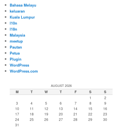
Bahasa Melayu
keluaran
Kuala Lumpur
l10n
l18n
Malaysia
meetup
Pautan
Petua
Plugin
WordPress
WordPress.com
AUGUST 2026
M
T
W
T
F
S
S
1
2
3
4
5
6
7
8
9
10
11
12
13
14
15
16
17
18
19
20
21
22
23
24
25
26
27
28
29
30
31