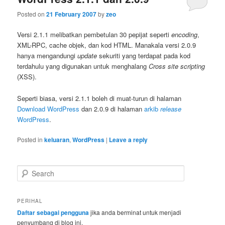
Posted on
21 February 2007
by
zeo
Versi 2.1.1 melibatkan pembetulan 30 pepijat seperti
encoding
,
XML-RPC, cache objek, dan kod HTML. Manakala versi 2.0.9
hanya mengandungi
update
sekuriti yang terdapat pada kod
terdahulu yang digunakan untuk menghalang
Cross site scripting
(XSS).
Seperti biasa, versi 2.1.1 boleh di muat-turun di halaman
Download WordPress
dan 2.0.9 di halaman
arkib
release
WordPress
.
Posted in
keluaran
,
WordPress
|
Leave a reply
S
e
a
r
PERIHAL
c
Daftar sebagai pengguna
jika anda berminat untuk menjadi
h
penyumbang di blog ini.