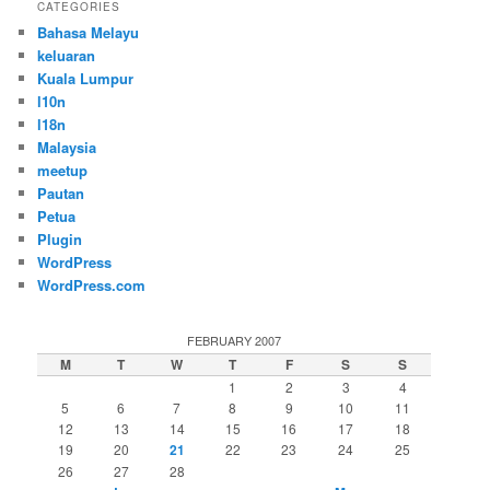
CATEGORIES
Bahasa Melayu
keluaran
Kuala Lumpur
l10n
l18n
Malaysia
meetup
Pautan
Petua
Plugin
WordPress
WordPress.com
FEBRUARY 2007
M
T
W
T
F
S
S
1
2
3
4
5
6
7
8
9
10
11
12
13
14
15
16
17
18
19
20
21
22
23
24
25
26
27
28