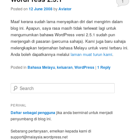
1
Posted on
12 June 2008
by
Aviator
Maaf kerana sudah lama menyepikan diri dari mengirim dalam
blog ini. Apapun, saya rasa masih tidak terlewat lagi untuk
mengumumkan bahawa WordPress versi 2.5.1 sudah pun
menjengah di pasaran (percuma sahaja). Kami juga baru sahaja
melengkapkan terjemahan bahasa Melayu untuk versi terbaru ini.
Anda boleh dapatkannya melalui
laman muat turun kami
.
Posted in
Bahasa Melayu
,
keluaran
,
WordPress
|
1
Reply
S
e
a
r
PERIHAL
c
Daftar sebagai pengguna
jika anda berminat untuk menjadi
h
penyumbang di blog ini.
Sebarang pertanyaan, emelkan kepada kami di
support@malaysia.wordpress.net