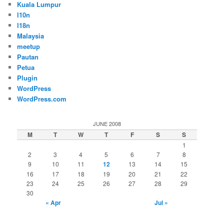
Kuala Lumpur
l10n
l18n
Malaysia
meetup
Pautan
Petua
Plugin
WordPress
WordPress.com
JUNE 2008
M
T
W
T
F
S
S
1
2
3
4
5
6
7
8
9
10
11
12
13
14
15
16
17
18
19
20
21
22
23
24
25
26
27
28
29
30
« Apr
Jul »