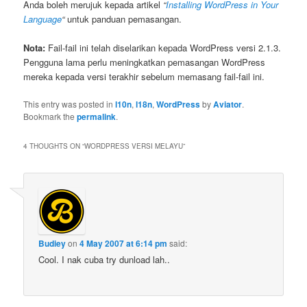
Anda boleh merujuk kepada artikel
“
Installing WordPress in Your
Language
“
untuk panduan pemasangan.
Nota:
Fail-fail ini telah diselarikan kepada WordPress versi 2.1.3.
Pengguna lama perlu meningkatkan pemasangan WordPress
mereka kepada versi terakhir sebelum memasang fail-fail ini.
This entry was posted in
l10n
,
l18n
,
WordPress
by
Aviator
.
Bookmark the
permalink
.
4 THOUGHTS ON “
WORDPRESS VERSI MELAYU
”
Budiey
on
4 May 2007 at 6:14 pm
said:
Cool. I nak cuba try dunload lah..